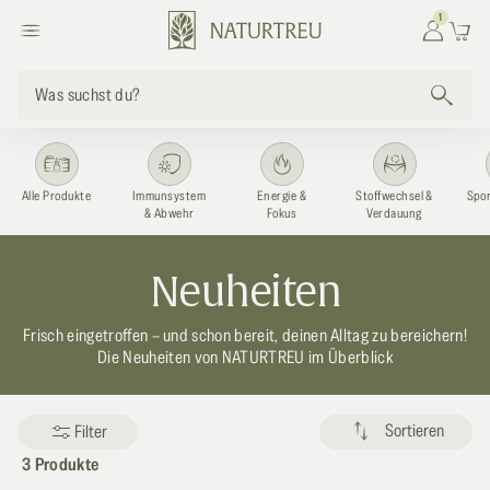
zum
1
Einloggen
Warenkor
Inhalt
Was suchst du?
Alle Produkte
Immunsystem
Energie &
Stoffwechsel &
Spor
& Abwehr
Fokus
Verdauung
K
Neuheiten
a
Frisch eingetroffen – und schon bereit, deinen Alltag zu bereichern!
Die Neuheiten von NATURTREU im Überblick
t
e
Sortieren
Filter
g
3 Produkte