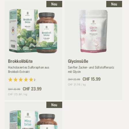
o
neu
neu
r
i
e
:
Brokkoliblüte
Glycinsüße
Hochdosiertes Sulforaphan aus
Sanfter Zucker- und Süßstoffersatz
Brokkoli-Extrakt
mit Glycin
Normaler
Verkaufspreis
CHF 15.99
CHF 22.99
2
Preis
Grundpreis
pro
CHF 31.98
/
kg
Normaler
Verkaufspreis
CHF 23.99
CHF 32.99
Preis
Grundpreis
pro
CHF 173.84
/
kg
neu