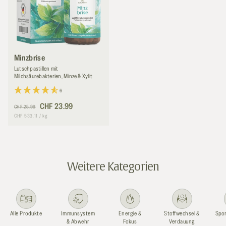
Minzbrise
Lutschpastillen mit
Milchsäurebakterien, Minze & Xylit
6
Normaler
Verkaufspreis
CHF 23.99
CHF 25.99
Preis
Grundpreis
pro
CHF 533.11
/
kg
Weitere Kategorien
Alle Produkte
Immunsystem
Energie &
Stoffwechsel &
Spor
& Abwehr
Fokus
Verdauung