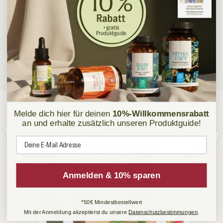
Entdecke jetzt unseren neuen Produktratgeber! Finde schnell und
einfach heraus, welche NATURTREU Produkte zu deinen Bedürfnissen
passen!
Zum Produktratgeber
Melde dich hier für deinen
10%-Willkommensrabatt
an und erhalte zusätzlich unseren Produktguide!
E-Mail
Anmelden & 10% sparen
*50€ Mindestbestellwert
Mit der Anmeldung akzeptierst du unsere
Datenschutzbestimmungen
.