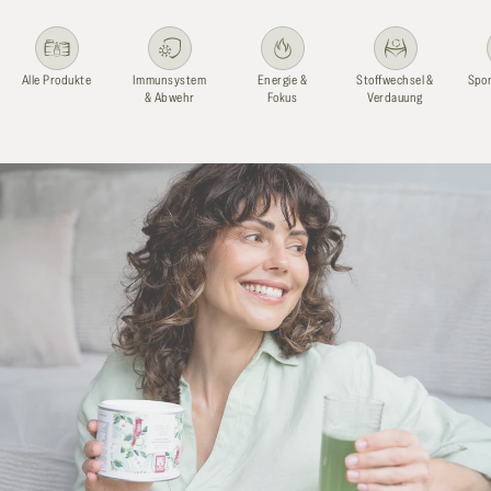
Alle Produkte
Immunsystem
Energie &
Stoffwechsel &
Spor
& Abwehr
Fokus
Verdauung