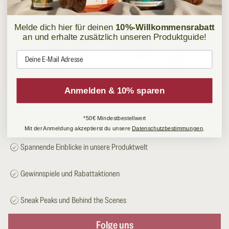
Melde dich hier für deinen
10%-Willkommensrabatt
an und erhalte zusätzlich unseren Produktguide!
E-Mail
Anmelden & 10% sparen
Besuche uns auf Instagram
*50€ Mindestbestellwert
Mit der Anmeldung akzeptierst du unsere
Datenschutzbestimmungen
.
Spannende Einblicke in unsere Produktwelt
Gewinnspiele und Rabattaktionen
Sneak Peaks und Behind the Scenes
Folge uns