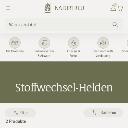
zum
1
Einloggen
Warenkor
Inhalt
Was suchst du?
Alle Produkte
Immunsystem
Energie &
Stoffwechsel &
Spor
& Abwehr
Fokus
Verdauung
K
Stoffwechsel-Helden
a
t
Sortieren
Filter
e
2 Produkte