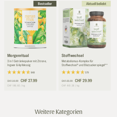
g
Bestseller
Aktuell beliebt
o
r
i
e
:
Morgenritual
Stoffwechsel
3 in 1 Getränkepulver mit Zitrone,
Metabolismus-Komplex für
Ingwer & Apfelessig
Stoffwechsel* und Blutzuckerspiegel**
848
579
Normaler
Verkaufspreis
CHF 27.99
Normaler
Verkaufspreis
CHF 29.99
CHF 34.99
CHF 35.99
Preis
Preis
Grundpreis
pro
Grundpreis
pro
CHF 186.60
/
kg
CHF 461.38
/
kg
Weitere Kategorien