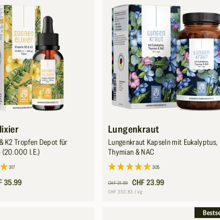
o
r
i
e
:
ixier
Lungenkraut
& K2 Tropfen Depot für
Lungenkraut Kapseln mit Eukalyptus,
(20.000 I.E.)
Thymian & NAC
317
305
s
F 35.99
Normaler
Verkaufspreis
CHF 23.99
CHF 31.99
Preis
ro
Grundpreis
pro
CHF 353.83
/
kg
Bests