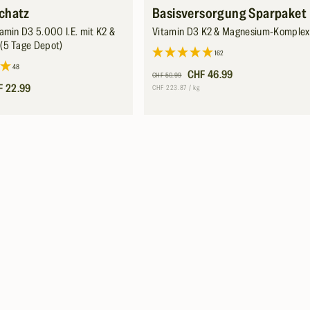
chatz
Basisversorgung Sparpaket
amin D3 5.000 I.E. mit K2 &
Vitamin D3 K2 & Magnesium-Komplex
(5 Tage Depot)
162
48
Normaler
Verkaufspreis
CHF 46.99
CHF 50.99
s
F 22.99
Preis
Grundpreis
pro
CHF 223.87
/
kg
o