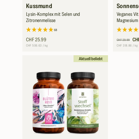
Kussmund
Sonnens
Lysin-Komplex mit Selen und
Veganes Vit
Zitronenmelisse
Magnesium 
68
Normaler
CHF 25.99
Normaler
Verkaufsprei
CH
CHF 29.99
Preis
Preis
Grundpreis
pro
Grundpreis
pr
CHF 506.63
/
kg
CHF 318.86
/
kg
Aktuell beliebt