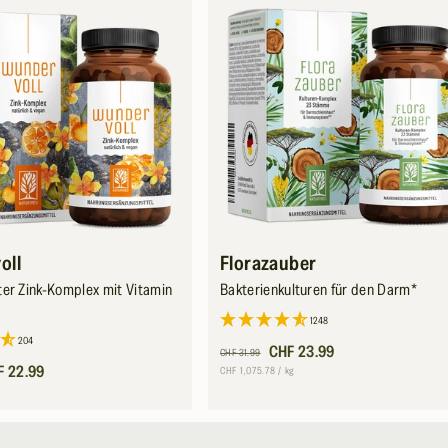
oll
Florazauber
er Zink-Komplex mit Vitamin
Bakterienkulturen für den Darm*
1248
204
Normaler
Verkaufspreis
CHF 23.99
CHF 31.99
s
F 22.99
Preis
Grundpreis
pro
CHF 1,075.78
/
kg
ro