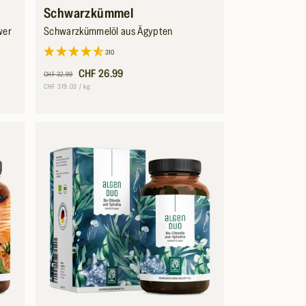
Schwarzkümmel
wer
Schwarzkümmelöl aus Ägypten
310
Normaler
Verkaufspreis
CHF 26.99
CHF 32.99
Preis
Grundpreis
pro
CHF 319.03
/
kg