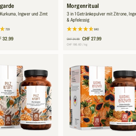
garde
Morgenritual
 Kurkuma, Ingwer und Zimt
3 in 1 Getränkepulver mit Zitrone, Ing
& Apfelessig
739
840
s
F 32.99
Normaler
Verkaufspreis
CHF 27.99
CHF 34.99
Preis
Grundpreis
pro
CHF 186.60
/
kg