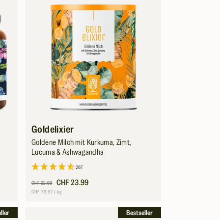
Goldelixier
Goldene Milch mit Kurkuma, Zimt,
Lucuma & Ashwagandha
267
Normaler
Verkaufspreis
CHF 23.99
CHF 32.99
Preis
Grundpreis
pro
CHF 79.97
/
kg
eller
Bestseller