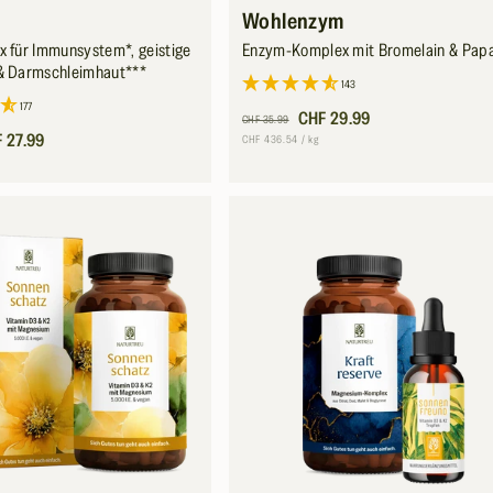
Wohlenzym
x für Immunsystem*, geistige
Enzym-Komplex mit Bromelain & Pap
 & Darmschleimhaut***
143
177
Normaler
Verkaufspreis
CHF 29.99
CHF 35.99
s
 27.99
Preis
Grundpreis
pro
CHF 436.54
/
kg
o