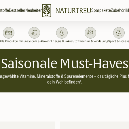
stoffe
Bestseller
Neuheiten
Sparpakete
Zubehör
Hi
Alle Produkte
Immunsystem & Abwehr
Energie & Fokus
Stoffwechsel & Verdauung
Sport & Fitnes
K
Saisonale Must-Haves
a
sgewählte Vitamine, Mineralstoffe & Spurenelemente – das tägliche Plus 
dein Wohlbefinden¹.
t
e
g