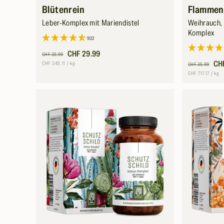
Blütenrein
Flammen
Leber-Komplex mit Mariendistel
Weihrauch,
Komplex
932
Normaler
Verkaufspreis
CHF 29.99
CHF 35.99
Preis
Normaler
Verkaufsprei
CH
Grundpreis
pro
CHF 345.11
/
kg
CHF 35.99
Preis
Grundpreis
pro
CHF 717.17
/
kg