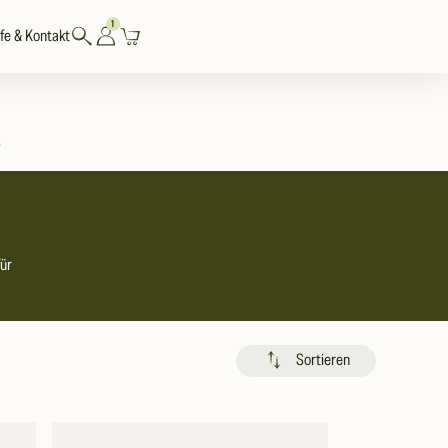
1
Einloggen
Warenkorb
lfe & Kontakt
s
für
Sortieren