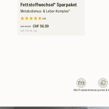
Fettstoffwechsel* Sparpaket
Metabolismus- & Leber-Komplex*
205
Normaler
Verkaufspreis
CHF 56.99
CHF 59.99
Preis
Grundpreis
pro
CHF 375.18
/
kg
Alle Produkte
Immunsystem & 