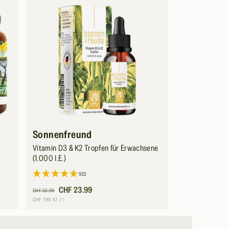
Sonnenfreund
Vitamin D3 & K2 Tropfen für Erwachsene
(1.000 I.E.)
932
Normaler
Verkaufspreis
CHF 23.99
CHF 32.99
Preis
Grundpreis
pro
CHF 799.67
/
l