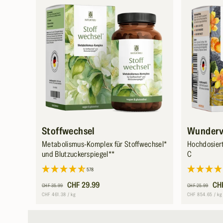
Stoffwechsel
Wunderv
Metabolismus-Komplex für Stoffwechsel*
Hochdosiert
und Blutzuckerspiegel**
C
578
Normaler
Verkaufspreis
CHF 29.99
Normaler
Verkaufsprei
CH
CHF 35.99
CHF 25.99
Preis
Preis
Grundpreis
pro
Grundpreis
p
CHF 461.38
/
kg
CHF 854.65
/
kg